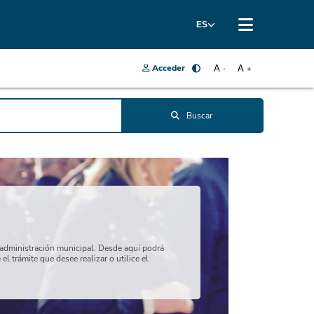
x
ES
Acceder
A
A
-
+
Buscar
a administración municipal. Desde aquí podrá
l trámite que desee realizar o utilice el