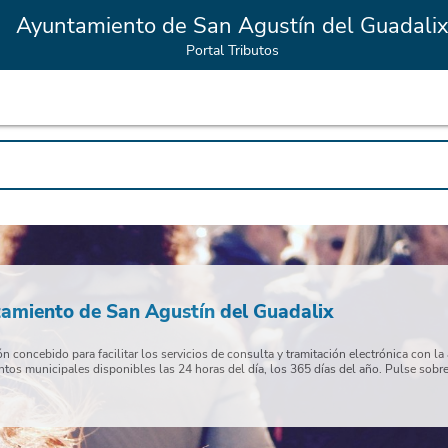
Ayuntamiento de San Agustín del Guadali
Portal Tributos
tamiento de San Agustín del Guadalix
 concebido para facilitar los servicios de consulta y tramitación electrónica con l
ntos municipales disponibles las 24 horas del día, los 365 días del año. Pulse sobre e