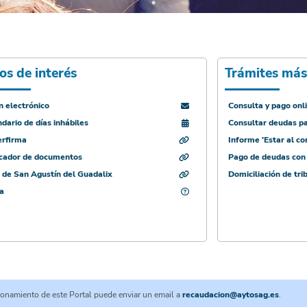
os de interés
Trámites más
 electrónico
Consulta y pago onl
dario de días inhábiles
Consultar deudas p
rfirma
Informe 'Estar al co
icador de documentos
Pago de deudas con 
 de San Agustín del Guadalix
Domiciliación de tr
a
cionamiento de este Portal puede enviar un email a
recaudacion@aytosag.es
.